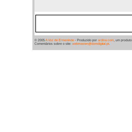
© 2005
A Voz de Ermesinde
- Produzido por
ardina.com
, um produt
Comentários sobre o site:
webmaster@domdigital.pt
.