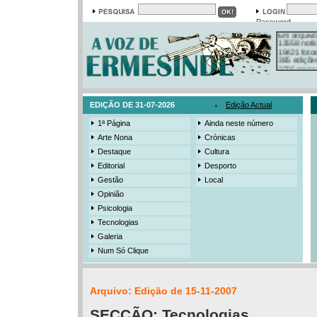
Password
Em arquivo
13558 notí
19421 foto
385 ediçõe
3206 mens
525 registo
EDIÇÃO DE 31-07-2026
Edição Actual
1ª Página
Ainda neste número
Arte Nona
Crónicas
Destaque
Cultura
Editorial
Desporto
Gestão
Local
Opinião
Psicologia
Tecnologias
Galeria
Num Só Clique
Arquivo: Edição de 15-11-2007
SECÇÃO:
Tecnologias