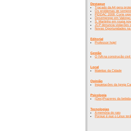
Destaque
Traçado da A4 gera prot
Os problemas de sempre
PIDDAC 2008: Corte signi
Desemprego em Valongo au
S. Martinho em roupa no
JCP denuncia violações d
Novas Oportunidades na
Editorial
Professor hoje!
Gestão
O IVA na construção civil
Local
Maleitas da Cidade
Opinião
Inquietações da Igreja Ca
Psicologia
(Des)Prazeres da bebida
Tecnologias
A memória do rato
Porque é que o Linux te