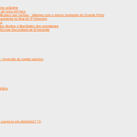
esto unânime
 de novo em foco
ficativo nas verbas - Valongo com o menor montante do Grande Porto
menta no final do 3º trimestre
va
os direitos e liberdades dos estudantes
 Escola Secundária de Ermesinde
 – Inversão do sujeito passivo
tólica
rá sucesso em desktops? (1)