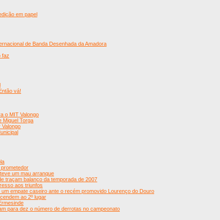
edição em papel
nternacional de Banda Desenhada da Amadora
 faz
l
Então vá!
ra o MIT Valongo
e Miguel Torga
r Valongo
unicipal
la
 prometedor
a teve um mau arranque
de traçam balanço da temporada de 2007
esso aos triunfos
de um empate caseiro ante o recém promovido Lourenço do Douro
scendem ao 2º lugar
 Ermesinde
am para dez o número de derrotas no campeonato