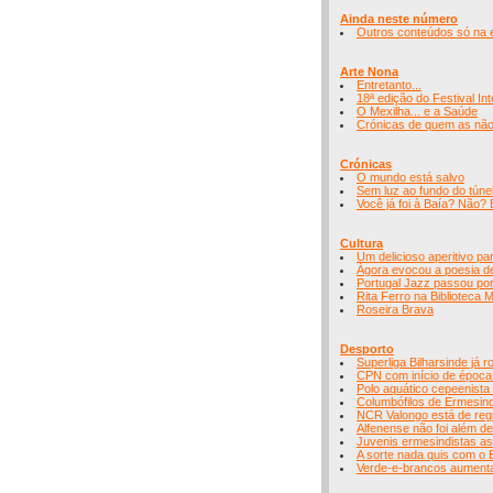
Ainda neste número
Outros conteúdos só na 
Arte Nona
Entretanto...
18ª edição do Festival I
O Mexilha... e a Saúde
Crónicas de quem as não
Crónicas
O mundo está salvo
Sem luz ao fundo do túne
Você já foi à Baía? Não? 
Cultura
Um delicioso aperitivo pa
Ágora evocou a poesia d
Portugal Jazz passou po
Rita Ferro na Biblioteca M
Roseira Brava
Desporto
Superliga Bilharsinde já ro
CPN com início de época
Polo aquático cepeenist
Columbófilos de Ermesin
NCR Valongo está de regr
Alfenense não foi além 
Juvenis ermesindistas a
A sorte nada quis com o
Verde-e-brancos aument