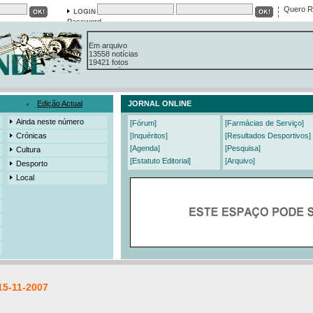
Quero R
Password
Em arquivo
13558 notícias
19421 fotos
385 edições
3206 mensagens
525 registos
Edição Actual
JORNAL ONLINE
Ainda neste número
[Fórum]
[Farmácias de Serviço]
Crónicas
[Inquéritos]
[Resultados Desportivos]
[Agenda]
[Pesquisa]
Cultura
[Estatuto Editorial]
[Arquivo]
Desporto
Local
15-11-2007