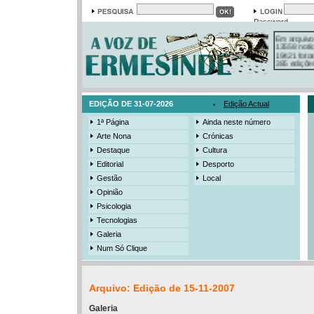
Password
Em arquivo
13558 notí
19421 foto
385 ediçõe
3206 mens
525 registo
EDIÇÃO DE 31-07-2026
Edição Actual
1ª Página
Ainda neste número
Arte Nona
Crónicas
Destaque
Cultura
Editorial
Desporto
Gestão
Local
Opinião
Psicologia
Tecnologias
Galeria
Num Só Clique
Arquivo: Edição de 15-11-2007
Galeria