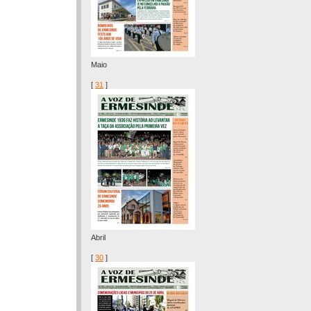
Maio
[
31
]
Abril
[
30
]