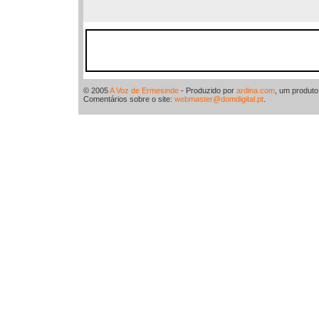
© 2005
A Voz de Ermesinde
- Produzido por
ardina.com
, um produt
Comentários sobre o site:
webmaster@domdigital.pt
.