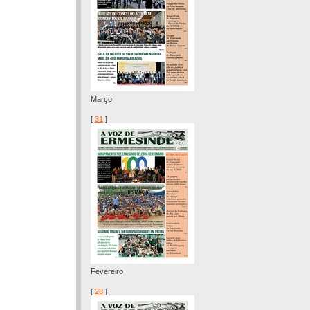
Março
[
31
]
Fevereiro
[
28
]