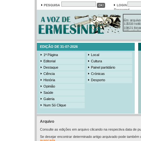
Password
Em arquivo
13558 notí
19421 foto
385 ediçõe
3206 mens
525 registo
EDIÇÃO DE 31-07-2026
1ª Página
Local
Editorial
Cultura
Destaque
Painel partidário
Ciência
Crónicas
História
Desporto
Opinião
Saúde
Galeria
Num Só Clique
Arquivo
Consulte as edições em arquivo clicando na respectiva data de pu
Se desejar encontrar determinado artigo arquivado pode também u
avançada
.