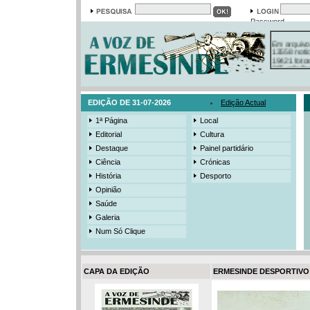
Password
Em arquivo
13558 notí
19421 foto
385 ediçõe
3206 mens
525 registo
EDIÇÃO DE 31-07-2026
Edição Actual
1ª Página
Local
Editorial
Cultura
Destaque
Painel partidário
Ciência
Crónicas
História
Desporto
Opinião
Saúde
Galeria
Num Só Clique
CAPA DA EDIÇÃO
ERMESINDE DESPORTIVO