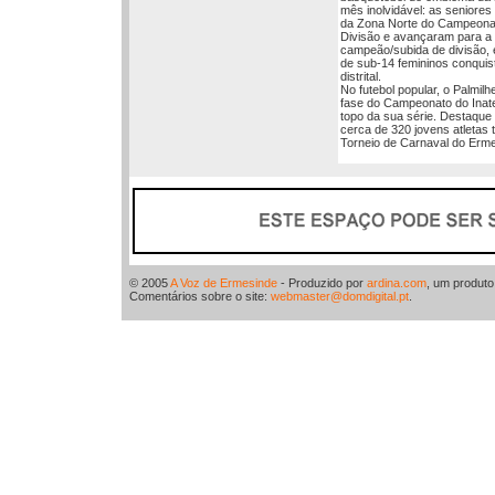
mês inolvidável: as seniores
da Zona Norte do Campeonat
Divisão e avançaram para a
campeão/subida de divisão, 
de sub-14 femininos conquis
distrital.
No futebol popular, o Palmilh
fase do Campeonato do Inatel
topo da sua série. Destaque 
cerca de 320 jovens atletas 
Torneio de Carnaval do Erme
© 2005
A Voz de Ermesinde
- Produzido por
ardina.com
, um produt
Comentários sobre o site:
webmaster@domdigital.pt
.