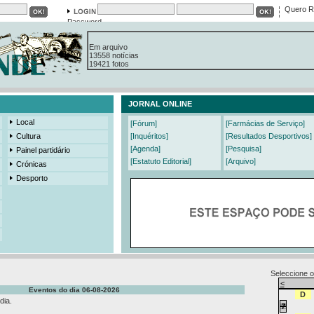
Quero R
Password
Em arquivo
13558 notícias
19421 fotos
385 edições
3206 mensagens
525 registos
JORNAL ONLINE
Local
[Fórum]
[Farmácias de Serviço]
Cultura
[Inquéritos]
[Resultados Desportivos]
[Agenda]
[Pesquisa]
Painel partidário
[Estatuto Editorial]
[Arquivo]
Crónicas
Desporto
Seleccione o
<
Eventos do dia 06-08-2026
D
dia.