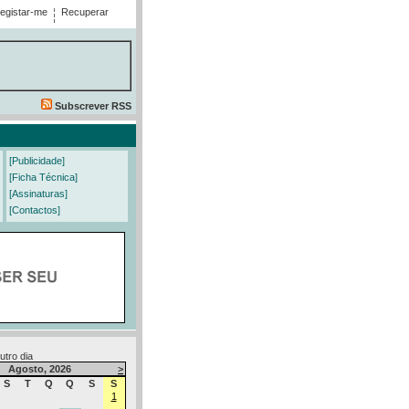
egistar-me
Recuperar
Subscrever RSS
[Publicidade]
[Ficha Técnica]
[Assinaturas]
[Contactos]
utro dia
Agosto, 2026
>
S
T
Q
Q
S
S
1