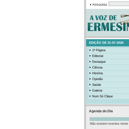
EDIÇÃO DE 31-07-2026
1ª Página
Editorial
Destaque
Ciência
História
Opinião
Saúde
Galeria
Num Só Clique
Agenda do Dia
Não existem eventos neste 