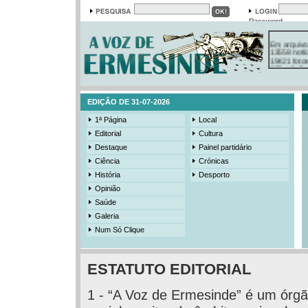
Password
Em arquivo
13558 notí
19421 foto
385 ediçõe
3206 mens
525 registo
EDIÇÃO DE 31-07-2026
1ª Página
Local
Editorial
Cultura
Destaque
Painel partidário
Ciência
Crónicas
História
Desporto
Opinião
Saúde
Galeria
Num Só Clique
ESTATUTO EDITORIAL
1 - “A Voz de Ermesinde” é um órg