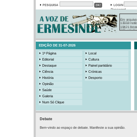
Password
Em arquivo
13558 notí
19421 foto
385 ediçõe
3206 mens
525 registo
EDIÇÃO DE 31-07-2026
1ª Página
Local
Editorial
Cultura
Destaque
Painel partidário
Ciência
Crónicas
História
Desporto
Opinião
Saúde
Galeria
Num Só Clique
Debate
Bem-vindo ao espaço de debate. Manifeste a sua opinião.