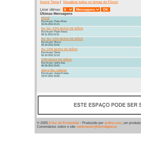
Inserir Tema
|
Visualizar todos os temas do Fórum
Listar últimas:
Últimas Mensagens
PEIXE
Escrito por: Pedro Mota
10-01-2013 21:21
Re: Re: CPN MUDA DE MÃOS
Escrito por: Paulo Sousa
09-11-2012 01:51
Re: Re: CPN MUDA DE MÃOS
Escrito por: Marco
20-10-2012 23:42
Re: CPN MUDA DE MÃOS
Escrito por: Sónia
02-10-2012 12:13
CPN MUDA DE MÃOS
Escrito por: andre dias
06-09-2012 20:02
dança das cadeiras
Escrito por: Joana Freitas
19-07-2012 10:26
© 2005
A Voz de Ermesinde
- Produzido por
ardina.com
, um produt
Comentários sobre o site:
webmaster@domdigital.pt
.