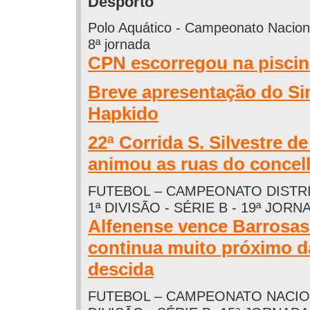
Desporto
Polo Aquático - Campeonato Naciona
8ª jornada
CPN escorregou na pisci
Breve apresentação do S
Hapkido
22ª Corrida S. Silvestre d
animou as ruas do concel
FUTEBOL – CAMPEONATO DISTR
1ª DIVISÃO - SÉRIE B - 19ª JORN
Alfenense vence Barrosa
continua muito próximo d
descida
FUTEBOL – CAMPEONATO NACION