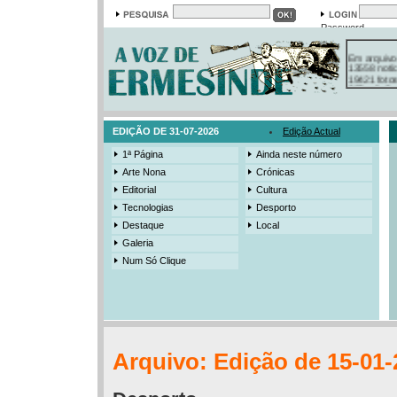
Password
Em arquivo
13558 notí
19421 foto
385 ediçõe
3206 mens
525 registo
EDIÇÃO DE 31-07-2026
Edição Actual
1ª Página
Ainda neste número
Arte Nona
Crónicas
Editorial
Cultura
Tecnologias
Desporto
Destaque
Local
Galeria
Num Só Clique
Arquivo: Edição de 15-01-