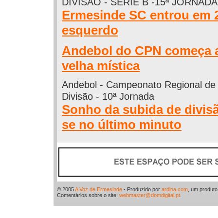
DIVISÃO - SÉRIE B -15ª JORNADA
Ermesinde SC entrou em 
esquerdo
Andebol do CPN começa a
velha mística
Andebol - Campeonato Regional de 
Divisão - 10ª Jornada
Sonho da subida de divis
se no último minuto
© 2005
A Voz de Ermesinde
- Produzido por
ardina.com
, um produt
Comentários sobre o site:
webmaster@domdigital.pt
.