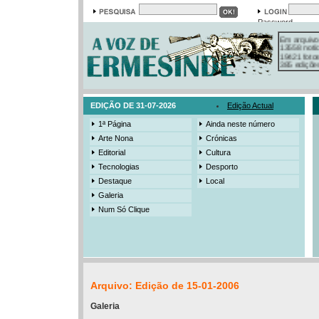
Password
Em arquivo
13558 notí
19421 foto
385 ediçõe
3206 mens
525 registo
EDIÇÃO DE 31-07-2026
Edição Actual
1ª Página
Ainda neste número
Arte Nona
Crónicas
Editorial
Cultura
Tecnologias
Desporto
Destaque
Local
Galeria
Num Só Clique
Arquivo: Edição de 15-01-2006
Galeria