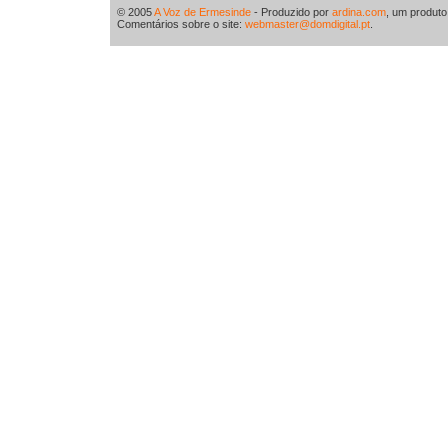
© 2005
A Voz de Ermesinde
- Produzido por
ardina.com
, um produt
Comentários sobre o site:
webmaster@domdigital.pt
.