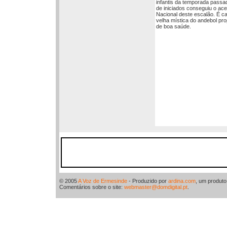
infantis da temporada passa
de iniciados conseguiu o a
Nacional deste escalão. É ca
velha mística do andebol pro
de boa saúde.
© 2005
A Voz de Ermesinde
- Produzido por
ardina.com
, um produt
Comentários sobre o site:
webmaster@domdigital.pt
.