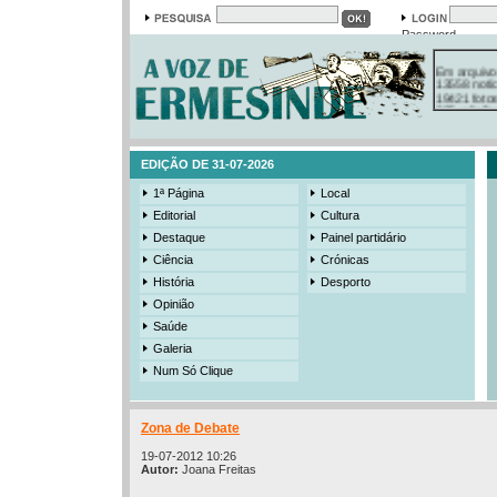
Password
Em arquivo
13558 notí
19421 foto
385 ediçõe
3206 mens
525 registo
EDIÇÃO DE 31-07-2026
1ª Página
Local
Editorial
Cultura
Destaque
Painel partidário
Ciência
Crónicas
História
Desporto
Opinião
Saúde
Galeria
Num Só Clique
Zona de Debate
19-07-2012 10:26
Autor:
Joana Freitas