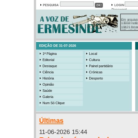
Password
Em arquivo
13558 notí
19421 foto
385 ediçõe
3206 mens
525 registo
EDIÇÃO DE 31-07-2026
1ª Página
Local
Editorial
Cultura
Destaque
Painel partidário
Ciência
Crónicas
História
Desporto
Opinião
Saúde
Galeria
Num Só Clique
Últimas
11-06-2026 15:44