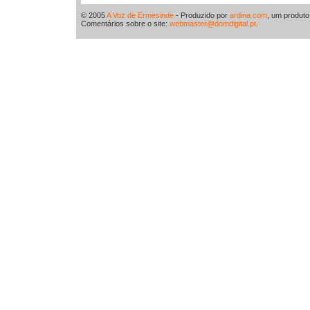
© 2005
A Voz de Ermesinde
- Produzido por
ardina.com
, um produt
Comentários sobre o site:
webmaster@domdigital.pt
.