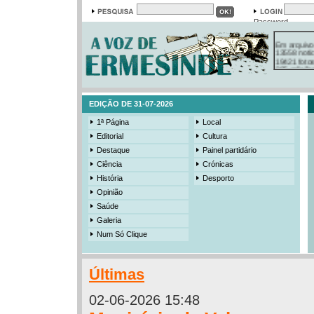
Password
Em arquivo
13558 notí
19421 foto
385 ediçõe
3206 mens
525 registo
EDIÇÃO DE 31-07-2026
1ª Página
Local
Editorial
Cultura
Destaque
Painel partidário
Ciência
Crónicas
História
Desporto
Opinião
Saúde
Galeria
Num Só Clique
Últimas
02-06-2026 15:48