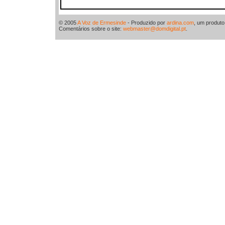
© 2005
A Voz de Ermesinde
- Produzido por
ardina.com
, um produt
Comentários sobre o site:
webmaster@domdigital.pt
.