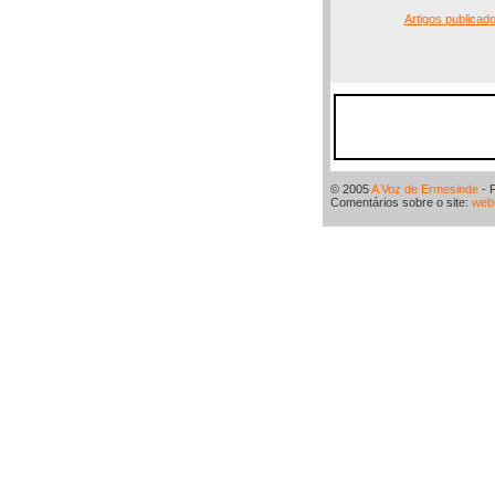
Artigos publicad
© 2005
A Voz de Ermesinde
- 
Comentários sobre o site:
web