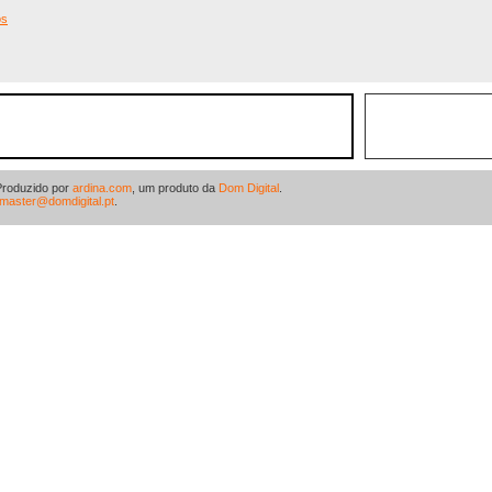
os
Produzido por
ardina.com
, um produto da
Dom Digital
.
master@domdigital.pt
.