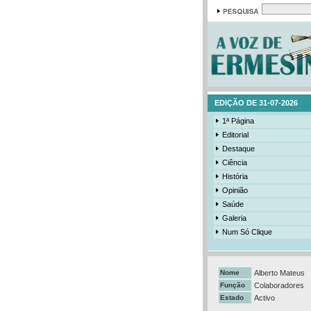
EDIÇÃO DE 31-07-2026
1ª Página
Editorial
Destaque
Ciência
História
Opinião
Saúde
Galeria
Num Só Clique
Nome
Alberto Mateus
Função
Colaboradores
Estado
Activo