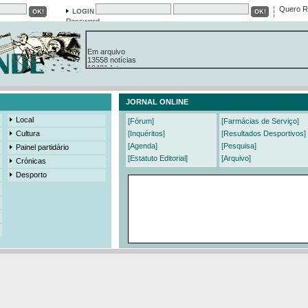
Quero R
Password
Em arquivo
13558 notícias
19421 fotos
385 edições
3206 mensagens
525 registos
JORNAL ONLINE
Local
[Fórum]
[Farmácias de Serviço]
Cultura
[Inquéritos]
[Resultados Desportivos]
[Agenda]
[Pesquisa]
Painel partidário
[Estatuto Editorial]
[Arquivo]
Crónicas
Desporto