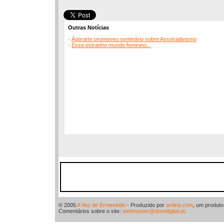
Outras Notícias
·
Ágorarte promoveu seminário sobre Associativismo
·
Esse estranho mundo feminino...
© 2005
A Voz de Ermesinde
- Produzido por
ardina.com
, um produt
Comentários sobre o site:
webmaster@domdigital.pt
.