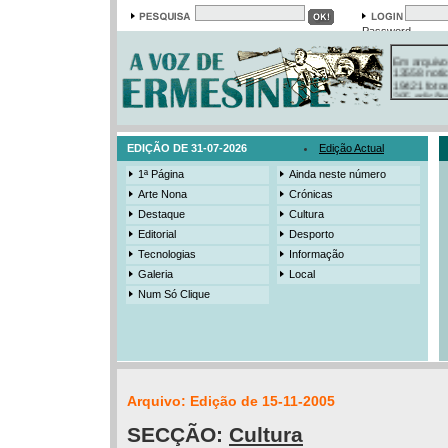
Password
Em arquivo
13558 notí
19421 foto
385 ediçõe
3206 mens
525 registo
EDIÇÃO DE 31-07-2026
Edição Actual
1ª Página
Ainda neste número
Arte Nona
Crónicas
Destaque
Cultura
Editorial
Desporto
Tecnologias
Informação
Galeria
Local
Num Só Clique
Arquivo: Edição de 15-11-2005
SECÇÃO:
Cultura