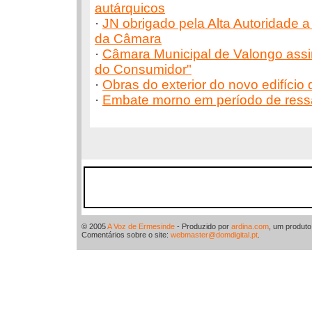
autárquicos
·
JN obrigado pela Alta Autoridade a
da Câmara
·
Câmara Municipal de Valongo assi
do Consumidor"
·
Obras do exterior do novo edifício
·
Embate morno em período de res
© 2005
A Voz de Ermesinde
- Produzido por
ardina.com
, um produt
Comentários sobre o site:
webmaster@domdigital.pt
.