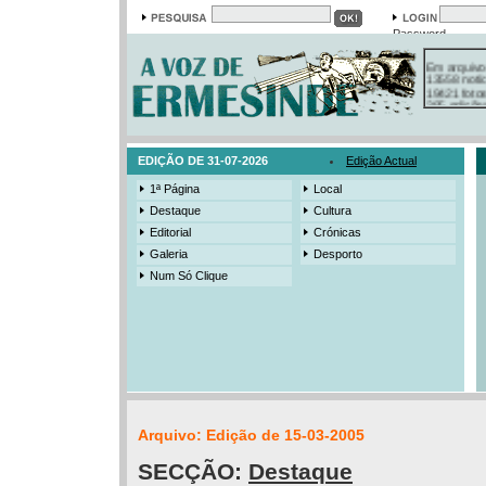
Password
Em arquivo
13558 notí
19421 foto
385 ediçõe
3206 mens
525 registo
EDIÇÃO DE 31-07-2026
Edição Actual
1ª Página
Local
Destaque
Cultura
Editorial
Crónicas
Galeria
Desporto
Num Só Clique
Arquivo: Edição de 15-03-2005
SECÇÃO:
Destaque