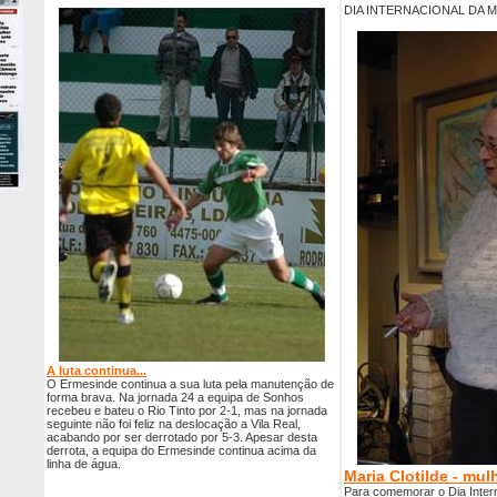
DIA INTERNACIONAL DA 
A luta continua...
O Ermesinde continua a sua luta pela manutenção de
forma brava. Na jornada 24 a equipa de Sonhos
recebeu e bateu o Rio Tinto por 2-1, mas na jornada
seguinte não foi feliz na deslocação a Vila Real,
acabando por ser derrotado por 5-3. Apesar desta
derrota, a equipa do Ermesinde continua acima da
linha de água.
Maria Clotilde - mul
Para comemorar o Dia Inter