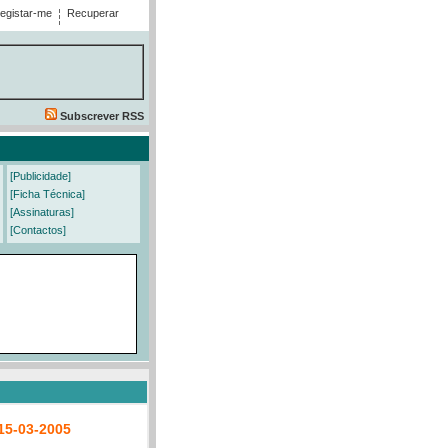
egistar-me
Recuperar
Subscrever RSS
[Publicidade]
[Ficha Técnica]
[Assinaturas]
[Contactos]
15-03-2005