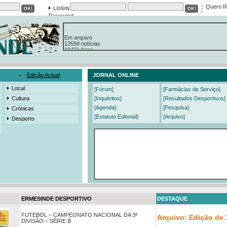
Quero R
Password
Em arquivo
13558 notícias
19421 fotos
385 edições
3206 mensagens
525 registos
Edição Actual
JORNAL ONLINE
Local
[Fórum]
[Farmácias de Serviço]
Cultura
[Inquéritos]
[Resultados Desportivos]
[Agenda]
[Pesquisa]
Crónicas
[Estatuto Editorial]
[Arquivo]
Desporto
ERMESINDE DESPORTIVO
DESTAQUE
FUTEBOL – CAMPEONATO NACIONAL DA 3ª
Arquivo: Edição de 
DIVISÃO – SÉRIE B