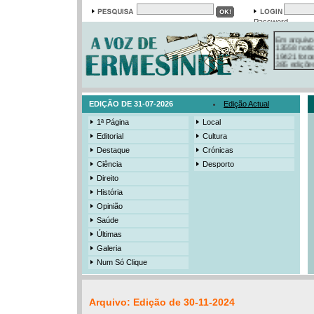
Password
Em arquivo
13558 notí
19421 foto
385 ediçõe
3206 mens
525 registo
EDIÇÃO DE 31-07-2026
Edição Actual
1ª Página
Local
Editorial
Cultura
Destaque
Crónicas
Ciência
Desporto
Direito
História
Opinião
Saúde
Últimas
Galeria
Num Só Clique
Arquivo: Edição de 30-11-2024