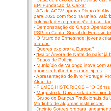
BPI Fundação “la Caixa”
·
AG da ACCV aprova Plano de Ativ
para 2025 com foco na união, valor
coletividades e promoção da solida
·
Demonstração do Grupo Operacion
PSP no Centro Social de Ermesinde
·
O futuro de Ermesinde: jovens cri
marcas
·
Queres explorar a Europa?
·
“Maior Árvore de Natal do país” já
·
Casos de Polícia
·
Município de Valongo inova com as
apoiar trabalhadores municipais
·
Apresentação do livro “Portugal Pr
Almeida
·
FILMES HISTÓRICOS – “O Cônsul
·
Magusto da Universidade Sénior 
·
Grupo de Danças Tradicionais da 
Martinho de algumas instituições
·
Jacinto Soares prepara lançamento