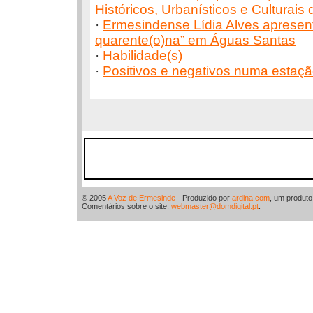
Históricos, Urbanísticos e Culturais
·
Ermesindense Lídia Alves apresen
quarente(o)na” em Águas Santas
·
Habilidade(s)
·
Positivos e negativos numa estaç
© 2005
A Voz de Ermesinde
- Produzido por
ardina.com
, um produt
Comentários sobre o site:
webmaster@domdigital.pt
.