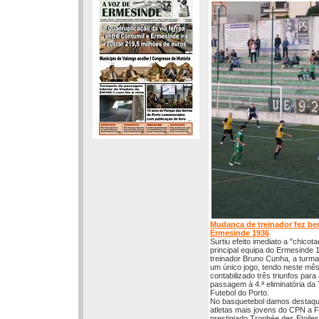
Mudança de treinador fez be
Ermesinde 1936
Surtiu efeito imediato a "chicot
principal equipa do Ermesinde 
treinador Bruno Cunha, a turm
um único jogo, tendo neste mê
contabilizado três triunfos para
passagem à 4.ª eliminatória da
Futebol do Porto.
No basquetebol damos destaqu
atletas mais jovens do CPN a F
prestigiado Trophée des Etoiles