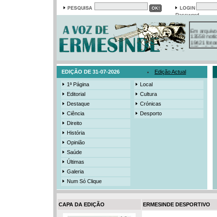
Password
Em arquivo
13558 notí
19421 foto
385 ediçõe
3206 mens
525 registo
EDIÇÃO DE 31-07-2026
Edição Actual
1ª Página
Local
Editorial
Cultura
Destaque
Crónicas
Ciência
Desporto
Direito
História
Opinião
Saúde
Últimas
Galeria
Num Só Clique
CAPA DA EDIÇÃO
ERMESINDE DESPORTIVO