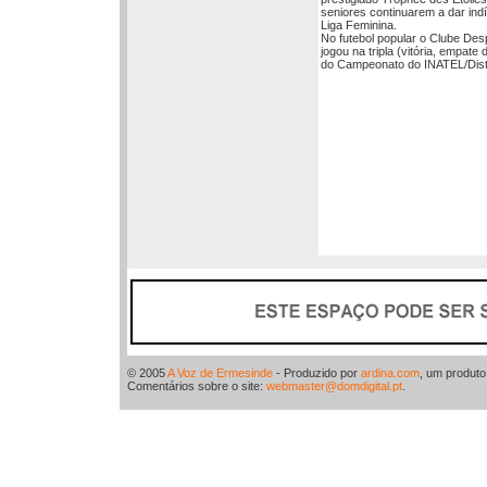
seniores continuarem a dar ind
Liga Feminina.
No futebol popular o Clube Desp
jogou na tripla (vitória, empate
do Campeonato do INATEL/Distr
© 2005
A Voz de Ermesinde
- Produzido por
ardina.com
, um produt
Comentários sobre o site:
webmaster@domdigital.pt
.