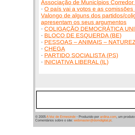
Associação de Municípios Corredor
·
O país vai a votos e as comissões
Valongo de alguns dos partidos/col
apresentam os seus argumentos
·
COLIGAÇÃO DEMOCRÁTICA UNIT
·
BLOCO DE ESQUERDA (BE)
·
PESSOAS – ANIMAIS – NATUREZ
·
CHEGA
·
PARTIDO SOCIALISTA (PS)
·
INICIATIVA LIBERAL (IL)
© 2005
A Voz de Ermesinde
- Produzido por
ardina.com
, um produt
Comentários sobre o site:
webmaster@domdigital.pt
.