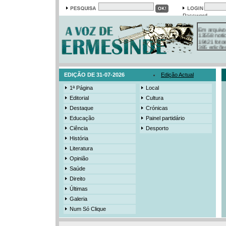
Password
Em arquivo
13558 notí
19421 foto
385 ediçõe
3206 mens
525 registo
EDIÇÃO DE 31-07-2026
Edição Actual
1ª Página
Local
Editorial
Cultura
Destaque
Crónicas
Educação
Painel partidário
Ciência
Desporto
História
Literatura
Opinião
Saúde
Direito
Últimas
Galeria
Num Só Clique