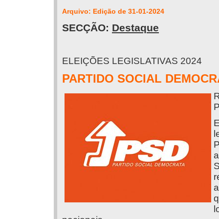
Arquivo: Edição de 31-01-2024
SECÇÃO:
Destaque
ELEIÇÕES LEGISLATIVAS 2024
PARTIDO SOCIAL DEMOCRA
E
l
P
a
S
r
a
q
l