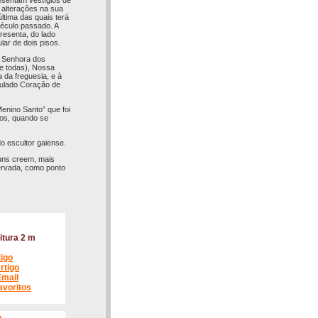
resentam vestígios de
 alterações na sua
última das quais terá
século passado. A
resenta, do lado
lar de dois pisos.
a Senhora dos
e todas), Nossa
 da freguesia, e à
culado Coração de
enino Santo” que foi
hos, quando se
o escultor gaiense.
guns creem, mais
servada, como ponto
itura 2 m
tigo
rtigo
Email
avoritos