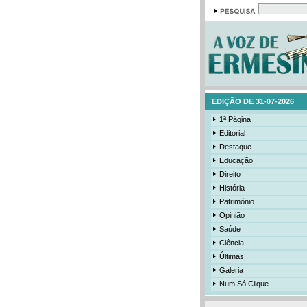
EDIÇÃO DE 31-07-2026
1ª Página
Editorial
Destaque
Educação
Direito
História
Património
Opinião
Saúde
Ciência
Últimas
Galeria
Num Só Clique