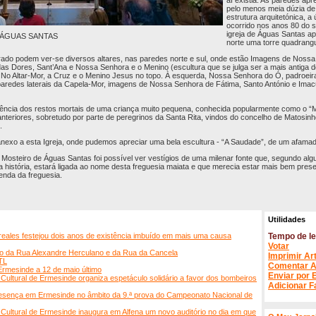
aí existia. As paredes ap
pelo menos meia dúzia de
estrutura arquitetónica, a 
ocorrido nos anos 80 do 
igreja de Águas Santas ap
 ÁGUAS SANTAS
norte uma torre quadrangu
rado podem ver-se diversos altares, nas paredes norte e sul, onde estão Imagens de Noss
 Dores, Sant’Ana e Nossa Senhora e o Menino (escultura que se julga ser a mais antiga d
No Altar-Mor, a Cruz e o Menino Jesus no topo. À esquerda, Nossa Senhora do Ó, padroeira
s paredes laterais da Capela-Mor, imagens de Nossa Senhora de Fátima, Santo António e Ima
ência dos restos mortais de uma criança muito pequena, conhecida popularmente como o “M
anteriores, sobretudo por parte de peregrinos da Santa Rita, vindos do concelho de Matosin
.
nexo a esta Igreja, onde pudemos apreciar uma bela escultura - “A Saudade”, de um afamad
 Mosteiro de Águas Santas foi possível ver vestígios de uma milenar fonte que, segundo al
 história, estará ligada ao nome desta freguesia maiata e que merecia estar mais bem pre
lenda da freguesia.
Utilidades
eales festejou dois anos de existência imbuído em mais uma causa
Tempo de le
Votar
ção da Rua Alexandre Herculano e da Rua da Cancela
Imprimir Ar
TL
Comentar A
rmesinde a 12 de maio último
Enviar por 
ultural de Ermesinde organiza espetáculo solidário a favor dos bombeiros
Adicionar F
resença em Ermesinde no âmbito da 9.ª prova do Campeonato Nacional de
ultural de Ermesinde inaugura em Alfena um novo auditório no dia em que