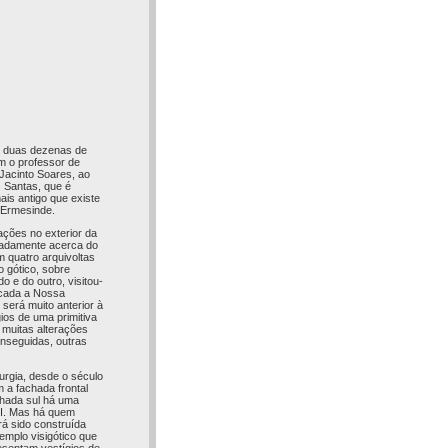
e duas dezenas de
 o professor de
 Jacinto Soares, ao
 Santas, que é
is antigo que existe
 Ermesinde.
ações no exterior da
gnadamente acerca do
m quatro arquivoltas
 gótico, sobre
o e do outro, visitou-
dicada a Nossa
será muito anterior à
ios de uma primitiva
 muitas alterações
nseguidas, outras
turgia, desde o século
m a fachada frontal
chada sul há uma
III. Mas há quem
rá sido construída
emplo visigótico que