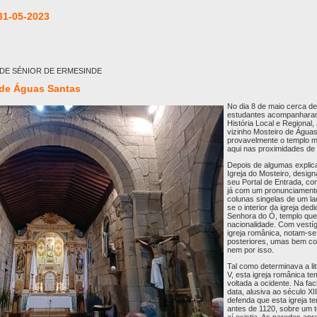
31-05-2023
ADE SÉNIOR DE ERMESINDE
 de Águas Santas
No dia 8 de maio cerca d
estudantes acompanharam
História Local e Regional,
vizinho Mosteiro de Águas
provavelmente o templo ma
aqui nas proximidades de
Depois de algumas explic
Igreja do Mosteiro, desi
seu Portal de Entrada, co
já com um pronunciamento
colunas singelas de um lad
se o interior da igreja de
Senhora do Ó, templo que 
nacionalidade. Com vestíg
igreja românica, notam-se
posteriores, umas bem co
nem por isso.
Tal como determinava a li
V, esta igreja românica te
voltada a ocidente. Na fa
data, alusiva ao século X
defenda que esta igreja te
antes de 1120, sobre um t