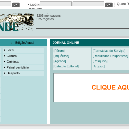
13558 notícias
Quero R
19421 fotos
Password
385 edições
3206 mensagens
525 registos
Edição Actual
JORNAL ONLINE
Local
[Fórum]
[Farmácias de Serviço]
Cultura
[Inquéritos]
[Resultados Desportivos]
[Agenda]
[Pesquisa]
Crónicas
[Estatuto Editorial]
[Arquivo]
Painel partidário
Desporto