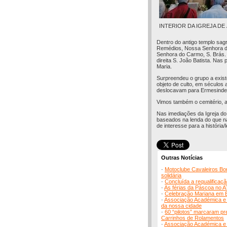
INTERIOR DA IGREJA DE
Dentro do antigo templo sag
Remédios, Nossa Senhora das
Senhora do Carmo, S. Brás. 
direita S. João Batista. Na
Maria.
Surpreendeu o grupo a exist
objeto de culto, em séculos 
deslocavam para Ermesinde
Vimos também o cemitério, a
Nas imediações da Igreja do
baseados na lenda do que na
de interesse para a história/
Outras Notícias
·
Motoclube Cavaleiros Bor
solidária
·
Concluída a requalifica
·
As férias da Páscoa no A
·
Celebração Mariana em E
·
Associação Académica e C
da nossa cidade
·
60 “pilotos” marcaram p
Carrinhos de Rolamentos
·
Associação Académica e C