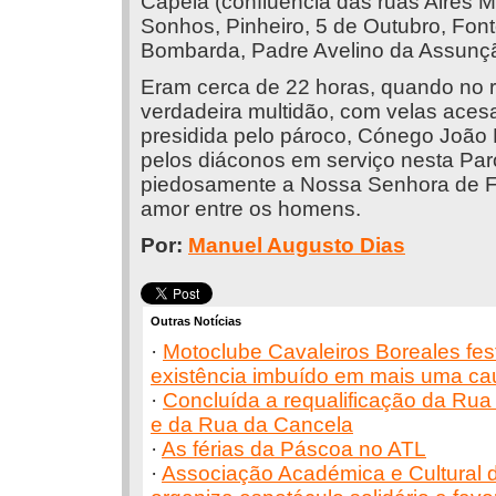
Capela (confluência das ruas Aires 
Sonhos, Pinheiro, 5 de Outubro, Fon
Bombarda, Padre Avelino da Assunção,
Eram cerca de 22 horas, quando no re
verdadeira multidão, com velas ace
presidida pelo pároco, Cónego João P
pelos diáconos em serviço nesta Par
piedosamente a Nossa Senhora de Fát
amor entre os homens.
Por:
Manuel Augusto Dias
Outras Notícias
·
Motoclube Cavaleiros Boreales fes
existência imbuído em mais uma cau
·
Concluída a requalificação da Rua
e da Rua da Cancela
·
As férias da Páscoa no ATL
·
Associação Académica e Cultural 