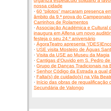
organiza espetáculo solidário a fav
nossa cidade
·
60 “pilotos” marcaram presença e
âmbito da 9.ª prova do Campeonato
Carrinhos de Rolamentos
·
Associação Académica e Cultural 
inaugura em Alfena um novo auditór
festeja o seu 24.º aniversário
·
ÁgoraTeatro apresenta “(DES)Enc
·
USE visita Mosteiro de Águas San
·
Visita da USE ao Museu da Magia
·
Cantigas d’Ouvido em S. Pedro de
·
Grupo de Danças Tradicionais na 
·
Senhor Código da Estrada a qual 
·
Falta(s) de cuidado(s) na Vila Beatr
·
Início das obras de requalificação
Secundária de Valongo