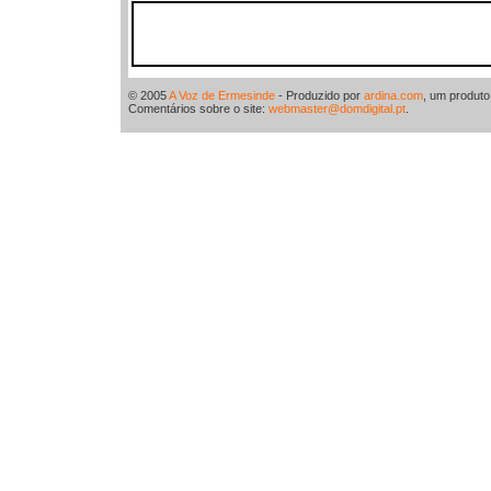
© 2005
A Voz de Ermesinde
- Produzido por
ardina.com
, um produt
Comentários sobre o site:
webmaster@domdigital.pt
.