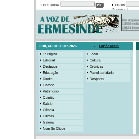
Password
Em arquivo
13558 notí
19421 foto
385 ediçõe
3206 mens
525 registo
EDIÇÃO DE 31-07-2026
Edição Actual
1ª Página
Local
Editorial
Cultura
Destaque
Crónicas
Educação
Painel partidário
Direito
Desporto
História
Património
Opinião
Saúde
Ciência
Últimas
Galeria
Num Só Clique