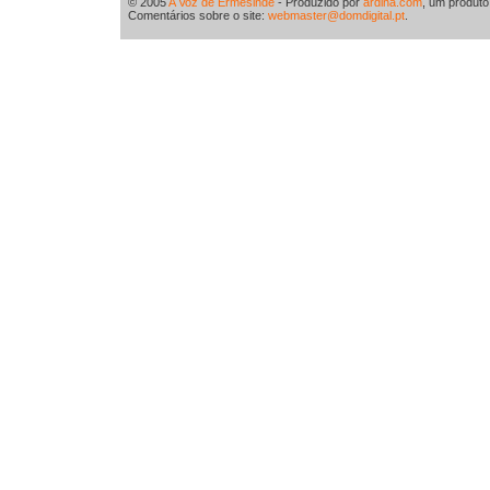
© 2005
A Voz de Ermesinde
- Produzido por
ardina.com
, um produt
Comentários sobre o site:
webmaster@domdigital.pt
.