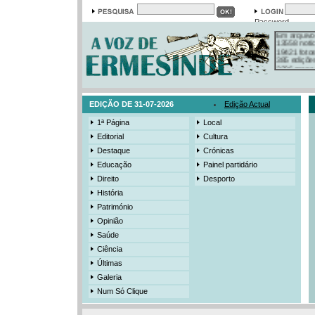
Password
Em arquivo
13558 notí
19421 foto
385 ediçõe
3206 mens
525 registo
EDIÇÃO DE 31-07-2026
Edição Actual
1ª Página
Local
Editorial
Cultura
Destaque
Crónicas
Educação
Painel partidário
Direito
Desporto
História
Património
Opinião
Saúde
Ciência
Últimas
Galeria
Num Só Clique