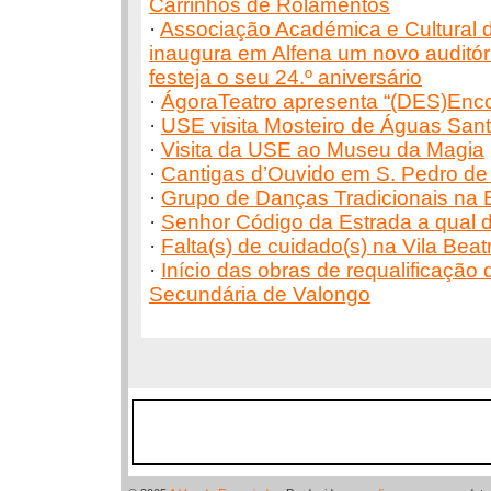
Carrinhos de Rolamentos
·
Associação Académica e Cultural 
inaugura em Alfena um novo auditór
festeja o seu 24.º aniversário
·
ÁgoraTeatro apresenta “(DES)Enc
·
USE visita Mosteiro de Águas San
·
Visita da USE ao Museu da Magia
·
Cantigas d’Ouvido em S. Pedro de
·
Grupo de Danças Tradicionais na 
·
Senhor Código da Estrada a qual 
·
Falta(s) de cuidado(s) na Vila Beatr
·
Início das obras de requalificação
Secundária de Valongo