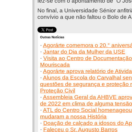
fez-se com o apontamento de “Ó José
No final, a Universidade Sénior anfit
convívio a que não faltou o Bolo de A
Outras Notícias
·
Agorárte comemora o 20.° aniversá
·
Jantar do Dia da Mulher da USE
·
Visita ao Centro de Documentação
Mouriscada
·
Agorárte aprova relatório de Ativi
·
Alunos da Escola do Carvalhal sen
questões de segurança e proteção 
Proteção Civil
·
Assembleia Geral da AHBVE aprova
de 2022 em clima de alguma tensã
·
ATL do Centro Social homenageou
mudaram a nossa História
·
Doação de calçado a idosos do Apo
·
Faleceu o Sr. Augusto Barros