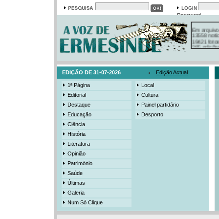
Password
Em arquivo
13558 notí
19421 foto
385 ediçõe
3206 mens
525 registo
EDIÇÃO DE 31-07-2026
Edição Actual
1ª Página
Local
Editorial
Cultura
Destaque
Painel partidário
Educação
Desporto
Ciência
História
Literatura
Opinião
Património
Saúde
Últimas
Galeria
Num Só Clique