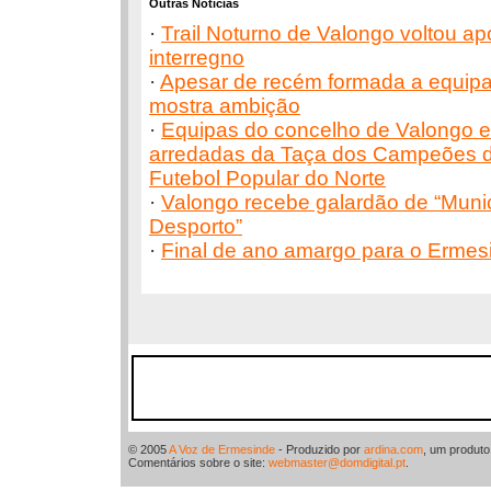
Outras Notícias
·
Trail Noturno de Valongo voltou a
interregno
·
Apesar de recém formada a equip
mostra ambição
·
Equipas do concelho de Valongo e
arredadas da Taça dos Campeões 
Futebol Popular do Norte
·
Valongo recebe galardão de “Muni
Desporto”
·
Final de ano amargo para o Ermes
© 2005
A Voz de Ermesinde
- Produzido por
ardina.com
, um produt
Comentários sobre o site:
webmaster@domdigital.pt
.