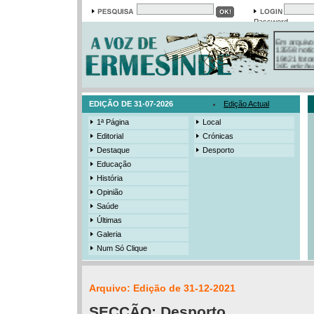
Password
Em arquivo
13558 notí
19421 foto
385 ediçõe
3206 mens
525 registo
EDIÇÃO DE 31-07-2026
Edição Actual
1ª Página
Local
Editorial
Crónicas
Destaque
Desporto
Educação
História
Opinião
Saúde
Últimas
Galeria
Num Só Clique
Arquivo: Edição de 31-12-2021
SECÇÃO:
Desporto