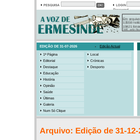
Password
Em arquivo
13558 notí
19421 foto
385 ediçõe
3206 mens
525 registo
EDIÇÃO DE 31-07-2026
Edição Actual
1ª Página
Local
Editorial
Crónicas
Destaque
Desporto
Educação
História
Opinião
Saúde
Últimas
Galeria
Num Só Clique
Arquivo: Edição de 31-12-