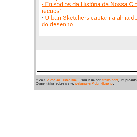
- Episódios da História da Nossa C
recuos”
·
Urban Sketchers captam a alma d
do desenho
© 2005
A Voz de Ermesinde
- Produzido por
ardina.com
, um produt
Comentários sobre o site:
webmaster@domdigital.pt
.