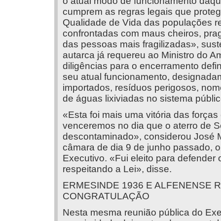
o atual modo de funcionamento daque
cumprem as regras legais que prote
Qualidade de Vida das populações re
confrontadas com maus cheiros, pra
das pessoas mais fragilizadas», sus
autarca já requereu ao Ministro do 
diligências para o encerramento defin
seu atual funcionamento, designada
importados, resíduos perigosos, no
de águas lixiviadas no sistema públi
«Esta foi mais uma vitória das força
venceremos no dia que o aterro de S
descontaminado», considerou José M
câmara de dia 9 de junho passado, 
Executivo. «Fui eleito para defender o
respeitando a Lei», disse.
ERMESINDE 1936 E ALFENENSE 
CONGRATULAÇÃO
Nesta mesma reunião pública do Exe