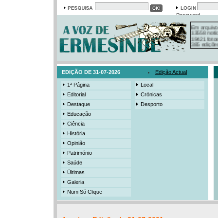
Password
Em arquivo
13558 notí
19421 foto
385 ediçõe
3206 mens
525 registo
EDIÇÃO DE 31-07-2026
Edição Actual
1ª Página
Local
Editorial
Crónicas
Destaque
Desporto
Educação
Ciência
História
Opinião
Património
Saúde
Últimas
Galeria
Num Só Clique