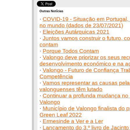
Outras Notícias
·
COVID-19 - Situação em Portugal,
no mundo (dados de 23/07/2021)
·
Eleições Autárquicas 2021
·
Juntos vamos construir o futuro, 
contam
·
Porque Todos Contam
·
Valongo deve priorizar os seus re
desenvolvimento económico e na aç
·
Valongo - Futuro de Confiança Tra
Competência
·
Vamos representar as causas pela
valonguenses têm lutado
·
Continuar a profunda mudança no
Valongo
·
Município de Valongo finalista do
Green Leaf 2022
·
Ermesinde a Ver e a Ler
·
Lançamento do 3.º livro de Jacint