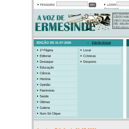
Em arquivo
Password
13558 notí
19421 foto
385 ediçõe
3206 mens
525 registo
EDIÇÃO DE 31-07-2026
Edição Actual
1ª Página
Local
Editorial
Crónicas
Destaque
Desporto
Educação
Ciência
História
Opinião
Património
Saúde
Últimas
Galeria
Num Só Clique