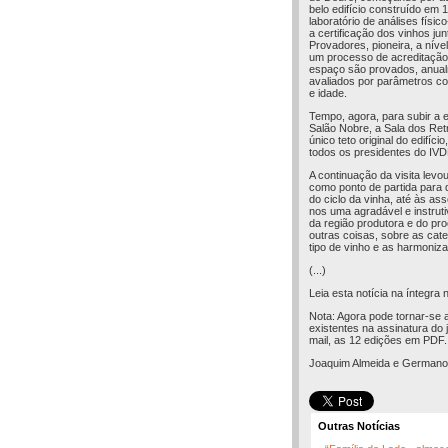
belo edifício construído em
laboratório de análises físic
a certificação dos vinhos j
Provadores, pioneira, a nív
um processo de acreditação 
espaço são provados, anual
avaliados por parâmetros co
e idade.
Tempo, agora, para subir a 
Salão Nobre, a Sala dos Ret
único teto original do edifí
todos os presidentes do IVDP
A continuação da visita levo
como ponto de partida para 
do ciclo da vinha, até às a
nos uma agradável e instrut
da região produtora e do pr
outras coisas, sobre as cat
tipo de vinho e as harmoniza
(...)
Leia esta notícia na íntegra
Nota: Agora pode tornar-se 
existentes na assinatura do 
mail, as 12 edições em PDF.
Joaquim Almeida e Germano
Outras Notícias