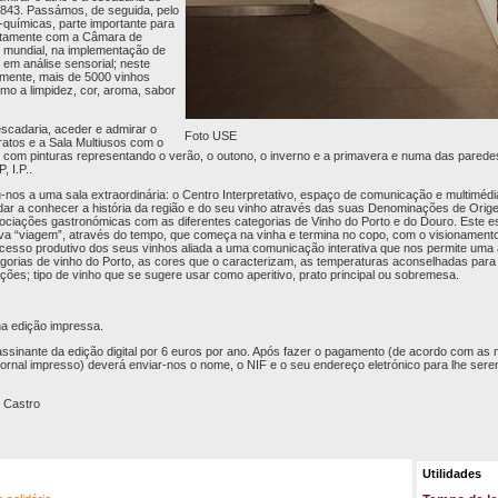
 1843. Passámos, de seguida, pelo
o-químicas, parte importante para
untamente com a Câmara de
el mundial, na implementação de
em análise sensorial; neste
mente, mais de 5000 vinhos
mo a limpidez, cor, aroma, sabor
escadaria, aceder e admirar o
Foto USE
ratos e a Sala Multiusos com o
cio, com pinturas representando o verão, o outono, o inverno e a primavera e numa das parede
, I.P..
u-nos a uma sala extraordinária: o Centro Interpretativo, espaço de comunicação e multiméd
dar a conhecer a história da região e do seu vinho através das suas Denominações de Ori
ssociações gastronómicas com as diferentes categorias de Vinho do Porto e do Douro. Este 
iva “viagem”, através do tempo, que começa na vinha e termina no copo, com o visionament
ocesso produtivo dos seus vinhos aliada a uma comunicação interativa que nos permite uma
egorias de vinho do Porto, as cores que o caracterizam, as temperaturas aconselhadas pa
ções; tipo de vinho que se sugere usar como aperitivo, prato principal ou sobremesa.
 na edição impressa.
assinante da edição digital por 6 euros por ano. Após fazer o pagamento (de acordo com a
jornal impresso) deverá enviar-nos o nome, o NIF e o seu endereço eletrónico para lhe sere
 Castro
Utilidades