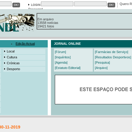
Quero R
Password
Em arquivo
13558 notícias
19421 fotos
385 edições
3206 mensagens
525 registos
Edição Actual
JORNAL ONLINE
Local
[Fórum]
[Farmácias de Serviço]
Cultura
[Inquéritos]
[Resultados Desportivos]
[Agenda]
[Pesquisa]
Crónicas
[Estatuto Editorial]
[Arquivo]
Desporto
30-11-2019