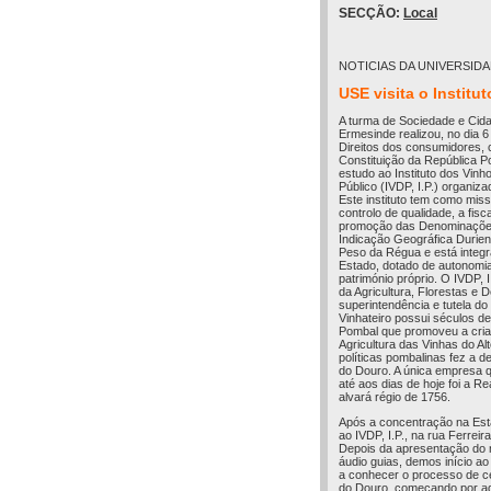
SECÇÃO:
Local
NOTICIAS DA UNIVERSID
USE visita o Instit
A turma de Sociedade e Cida
Ermesinde realizou, no dia 
Direitos dos consumidores, 
Constituição da República P
estudo ao Instituto dos Vinho
Público (IVDP, I.P.) organiza
Este instituto tem como miss
controlo de qualidade, a fisc
promoção das Denominações
Indicação Geográfica Durien
Peso da Régua e está integr
Estado, dotado de autonomia 
património próprio. O IVDP, I
da Agricultura, Florestas e
superintendência e tutela do
Vinhateiro possui séculos d
Pombal que promoveu a cri
Agricultura das Vinhas do Al
políticas pombalinas fez a 
do Douro. A única empresa q
até aos dias de hoje foi a R
alvará régio de 1756.
Após a concentração na Es
ao IVDP, I.P., na rua Ferrei
Depois da apresentação do 
áudio guias, demos início ao 
a conhecer o processo de ce
do Douro, começando por adm