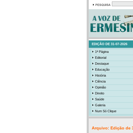
EDIÇÃO DE 31-07-2026
1ª Página
Editorial
Destaque
Educação
História
Ciência
Opinião
Direito
Saúde
Galeria
Num Só Clique
Arquivo: Edição de 