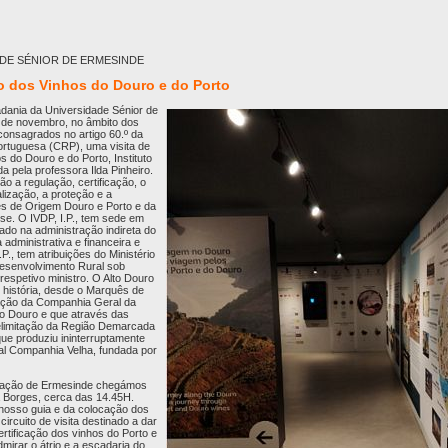
ADE SÉNIOR DE ERMESINDE
uto dos Vinhos do Douro e do Porto
dania da Universidade Sénior de
6 de novembro, no âmbito dos
consagrados no artigo 60.º da
ortuguesa (CRP), uma visita de
s do Douro e do Porto, Instituto
da pela professora Ilda Pinheiro.
ão a regulação, certificação, o
alização, a proteção e a
 de Origem Douro e Porto e da
se. O IVDP, I.P., tem sede em
ado na administração indireta do
administrativa e financeira e
.P., tem atribuições do Ministério
 Desenvolvimento Rural sob
 respetivo ministro. O Alto Douro
e história, desde o Marquês de
ação da Companhia Geral da
to Douro e que através das
delimitação da Região Demarcada
ue produziu ininterruptamente
eal Companhia Velha, fundada por
tação de Ermesinde chegámos
ra Borges, cerca das 14.45H.
nosso guia e da colocação dos
circuito de visita destinado a dar
rtificação dos vinhos do Porto e
irar o átrio e a escadaria do