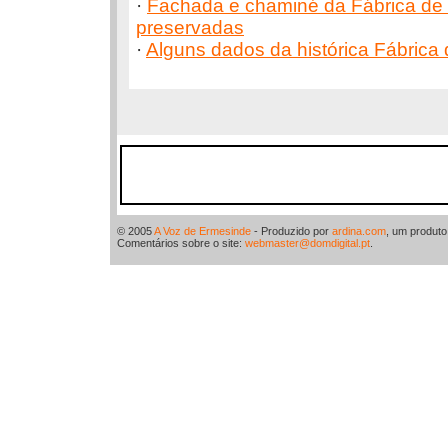
·
Fachada e chaminé da Fábrica de 
preservadas
·
Alguns dados da histórica Fábrica
© 2005
A Voz de Ermesinde
- Produzido por
ardina.com
, um produt
Comentários sobre o site:
webmaster@domdigital.pt
.