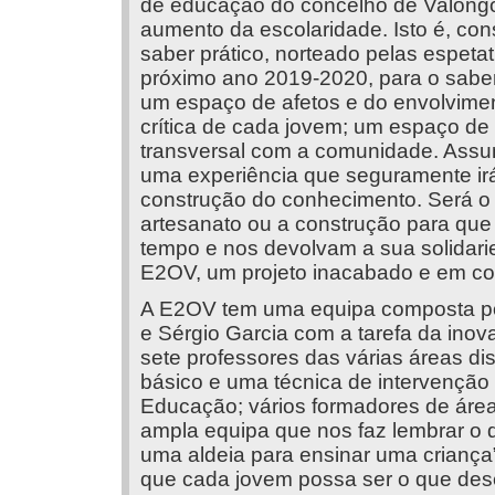
de educação do concelho de Valongo
aumento da escolaridade. Isto é, con
saber prático, norteado pelas espeta
próximo ano 2019-2020, para o saber 
um espaço de afetos e do envolvimen
crítica de cada jovem; um espaço de 
transversal com a comunidade. Ass
uma experiência que seguramente i
construção do conhecimento. Será o t
artesanato ou a construção para qu
tempo e nos devolvam a sua solidar
E2OV, um projeto inacabado e em co
A E2OV tem uma equipa composta por
e Sérgio Garcia com a tarefa da ino
sete professores das várias áreas disc
básico e uma técnica de intervenção 
Educação; vários formadores de áre
ampla equipa que nos faz lembrar o d
uma aldeia para ensinar uma crianç
que cada jovem possa ser o que desej