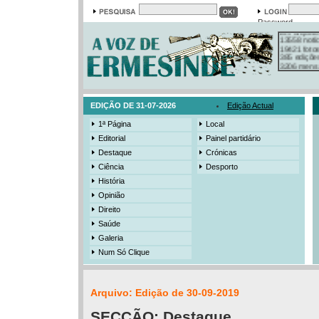
Em arquivo
Password
13558 notí
19421 foto
385 ediçõe
3206 mens
525 registo
EDIÇÃO DE 31-07-2026
Edição Actual
1ª Página
Local
Editorial
Painel partidário
Destaque
Crónicas
Ciência
Desporto
História
Opinião
Direito
Saúde
Galeria
Num Só Clique
Arquivo: Edição de 30-09-2019
SECÇÃO:
Destaque