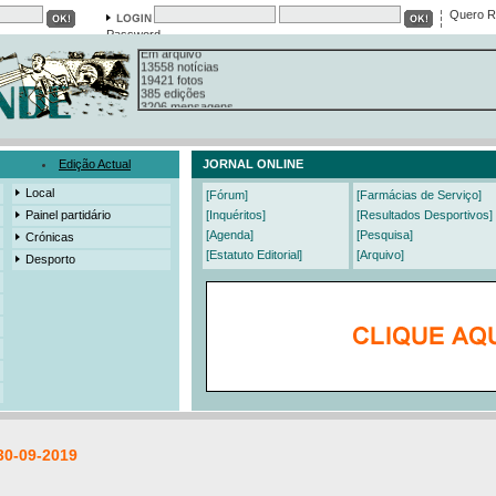
Quero R
Em arquivo
Password
13558 notícias
19421 fotos
385 edições
3206 mensagens
525 registos
Edição Actual
JORNAL ONLINE
Local
[Fórum]
[Farmácias de Serviço]
Painel partidário
[Inquéritos]
[Resultados Desportivos]
[Agenda]
[Pesquisa]
Crónicas
[Estatuto Editorial]
[Arquivo]
Desporto
30-09-2019