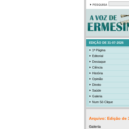
EDIÇÃO DE 31-07-2026
1ª Página
Editorial
Destaque
Ciência
História
Opinião
Direito
Saúde
Galeria
Num Só Clique
Arquivo: Edição de 
Galeria