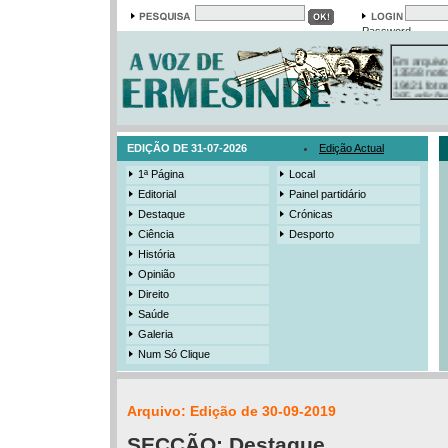
Password
Em arquivo
13558 notí
19421 foto
385 ediçõe
3206 mens
525 registo
EDIÇÃO DE 31-07-2026
Edição Actual
1ª Página
Local
Editorial
Painel partidário
Destaque
Crónicas
Ciência
Desporto
História
Opinião
Direito
Saúde
Galeria
Num Só Clique
Arquivo: Edição de 30-09-2019
SECÇÃO:
Destaque