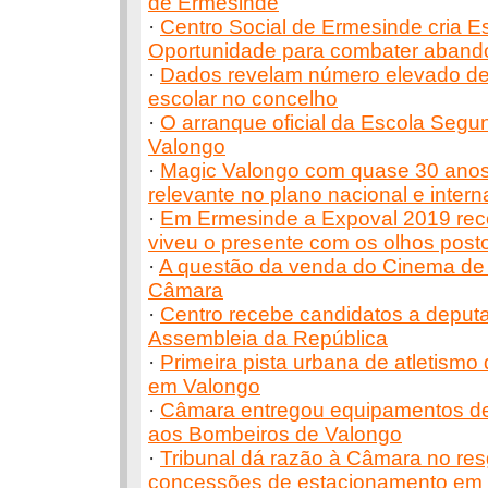
de Ermesinde
·
Centro Social de Ermesinde cria 
Oportunidade para combater aband
·
Dados revelam número elevado d
escolar no concelho
·
O arranque oficial da Escola Seg
Valongo
·
Magic Valongo com quase 30 anos
relevante no plano nacional e intern
·
Em Ermesinde a Expoval 2019 rec
viveu o presente com os olhos posto
·
A questão da venda do Cinema de
Câmara
·
Centro recebe candidatos a deput
Assembleia da República
·
Primeira pista urbana de atletismo
em Valongo
·
Câmara entregou equipamentos de 
aos Bombeiros de Valongo
·
Tribunal dá razão à Câmara no re
concessões de estacionamento em