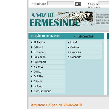
Password
Em arquivo
13558 notí
19421 foto
385 ediçõe
3206 mens
525 registo
EDIÇÃO DE 31-07-2026
Edição Actual
1ª Página
Local
Editorial
Cultura
Destaque
Crónicas
Educação
Desporto
Património
História
Direito
Opinião
Ciência
Galeria
Num Só Clique
Arquivo: Edição de 28-02-2019