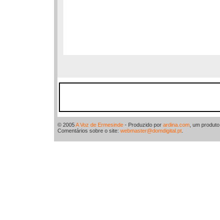
© 2005
A Voz de Ermesinde
- Produzido por
ardina.com
, um produt
Comentários sobre o site:
webmaster@domdigital.pt
.