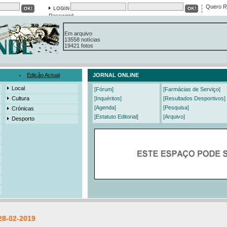
Quero R
Password
Em arquivo
13558 notícias
19421 fotos
385 edições
3206 mensagens
525 registos
Edição Actual
JORNAL ONLINE
Local
[Fórum]
[Farmácias de Serviço]
Cultura
[Inquéritos]
[Resultados Desportivos]
[Agenda]
[Pesquisa]
Crónicas
[Estatuto Editorial]
[Arquivo]
Desporto
28-02-2019