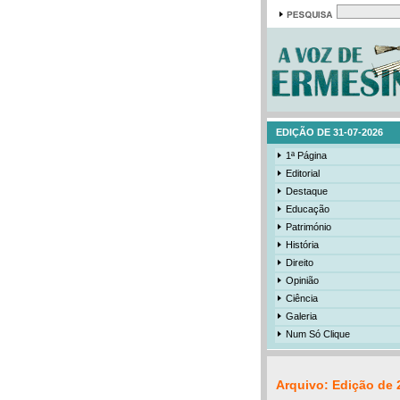
EDIÇÃO DE 31-07-2026
1ª Página
Editorial
Destaque
Educação
Património
História
Direito
Opinião
Ciência
Galeria
Num Só Clique
Arquivo: Edição de 