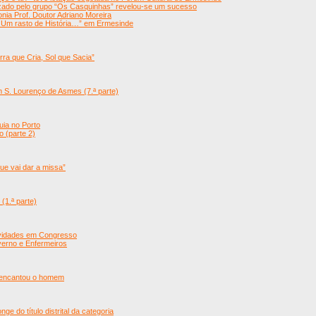
izado pelo grupo “Os Casquinhas” revelou-se um sucesso
onia Prof. Doutor Adriano Moreira
: Um rasto de História…” em Ermesinde
rra que Cria, Sol que Sacia”
m S. Lourenço de Asmes (7.ª parte)
uia no Porto
o (parte 2)
que vai dar a missa”
(1.ª parte)
ividades em Congresso
verno e Enfermeiros
 encantou o homem
e do título distrital da categoria