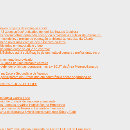
ovos projetos de inovação social
 43 associações/ entidades concelhias ligadas à cultura
s parquímetros aprovado apesar da providência cautelar da Parque VE
mesinde leva projeto de educação ambiental às escolas da Cidade
eça no ar mas com os pés assentes na terra
istórias em fotografia e vídeo
 da forma como se diz e se escreve
 Bolinhos até à solidificação de um notável percurso profissional, eis o
um momento improvisado
50 anos de uma brilhante carreira
 defender o fim das portagens nas ex-SCUT da Área Metropolitana do
na Escola Secundária de Valongo
 participaram em Ermesinde em conferência sobre segurança na
ANTES E DOS LEITORES
enageia Carlos Faria
nior de Ermesinde inaugura a sua sede
as Janeiras a várias instituições de Ermesinde
o por terras de Ferreira, Lousada e Travanca
ma de liderança juvenil coordenado pelo Rotary Club
o e tu?” teve lotação esgotada no Fórum Cultural de Ermesinde