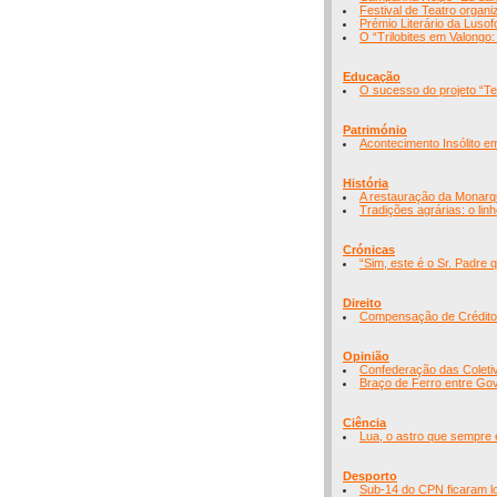
Festival de Teatro organ
Prémio Literário da Lusof
O “Trilobites em Valongo
Educação
O sucesso do projeto “Te
Património
Acontecimento Insólito e
História
A restauração da Monarq
Tradições agrárias: o linh
Crónicas
“Sim, este é o Sr. Padre 
Direito
Compensação de Crédito 
Opinião
Confederação das Colet
Braço de Ferro entre Go
Ciência
Lua, o astro que sempre
Desporto
Sub-14 do CPN ficaram long