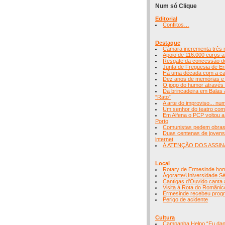
Num só Clique
Editorial
Conflitos…
Destaque
Câmara incrementa três n
Apoio de 116.000 euros a
Resgate da concessão do
Junta de Freguesia de Er
Há uma década com a cab
Dez anos de memórias e h
O jogo do humor através
Da brincadeira em Balas &
“Rato”
A arte do improviso... n
Um senhor do teatro com 
Em Alfena o PCP voltou a
Porto
Comunistas pedem obras 
Duas centenas de jovens
internet
À ATENÇÃO DOS ASSIN
Local
Rotary de Ermesinde hom
Ágorarte/Universidade Sé
Cantigas d’Ouvido canta 
Visita à Rota do Românic
Ermesinde recebeu progra
Perigo de acidente
Cultura
Campanha Helpo “Eu danç