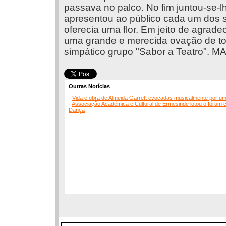
passava no palco. No fim juntou-se-
apresentou ao público cada um dos 
oferecia uma flor. Em jeito de agrad
uma grande e merecida ovação de tod
simpático grupo "Sabor a Teatro". M
Outras Notícias
·
Vida e obra de Almeida Garrett evocadas musicalmente por um
·
Associação Académica e Cultural de Ermesinde lotou o fórum cu
Dança