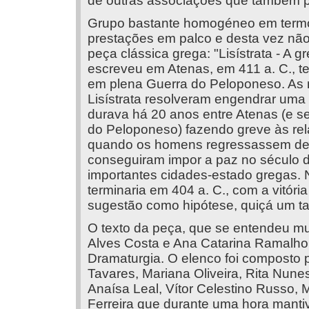
de outras associações que também p
Grupo bastante homogéneo em termos
prestações em palco e desta vez não
peça clássica grega: "Lisístrata - A 
escreveu em Atenas, em 411 a. C., 
em plena Guerra do Peloponeso. As m
Lisístrata resolveram engendrar uma
durava há 20 anos entre Atenas (e se
do Peloponeso) fazendo greve às re
quando os homens regressassem defi
conseguiram impor a paz no século d
importantes cidades-estado gregas. 
terminaria em 404 a. C., com a vitóri
sugestão como hipótese, quiçá um ta
O texto da peça, que se entendeu mu
Alves Costa e Ana Catarina Ramalho
Dramaturgia. O elenco foi composto 
Tavares, Mariana Oliveira, Rita Nun
Anaísa Leal, Vítor Celestino Russo,
Ferreira que durante uma hora mantiv