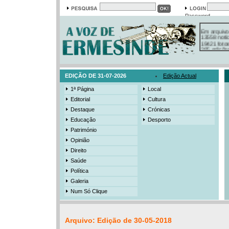
Password
Em arquivo
13558 notí
19421 foto
385 ediçõe
3206 mens
525 registo
EDIÇÃO DE 31-07-2026
Edição Actual
1ª Página
Local
Editorial
Cultura
Destaque
Crónicas
Educação
Desporto
Património
Opinião
Direito
Saúde
Política
Galeria
Num Só Clique
Arquivo: Edição de 30-05-2018