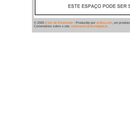
© 2005
A Voz de Ermesinde
- Produzido por
ardina.com
, um produt
Comentários sobre o site:
webmaster@domdigital.pt
.