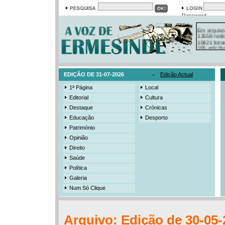
Password
Em arquivo
13558 notí
19421 foto
385 ediçõe
3206 mens
525 registo
EDIÇÃO DE 31-07-2026
Edição Actual
1ª Página
Local
Editorial
Cultura
Destaque
Crónicas
Educação
Desporto
Património
Opinião
Direito
Saúde
Política
Galeria
Num Só Clique
Arquivo: Edição de 30-05-