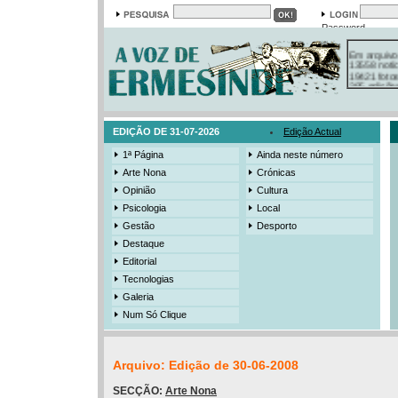
Password
Em arquivo
13558 notí
19421 foto
385 ediçõe
3206 mens
525 registo
EDIÇÃO DE 31-07-2026
Edição Actual
1ª Página
Ainda neste número
Arte Nona
Crónicas
Opinião
Cultura
Psicologia
Local
Gestão
Desporto
Destaque
Editorial
Tecnologias
Galeria
Num Só Clique
Arquivo: Edição de 30-06-2008
SECÇÃO:
Arte Nona