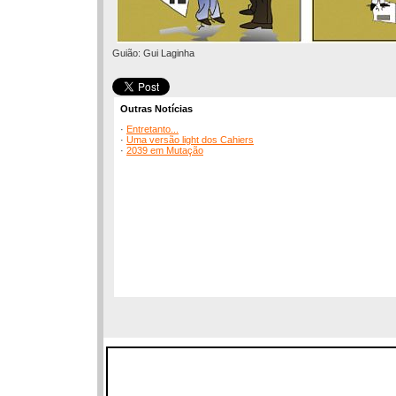
Guião: Gui Laginha
Outras Notícias
·
Entretanto...
·
Uma versão light dos Cahiers
·
2039 em Mutação