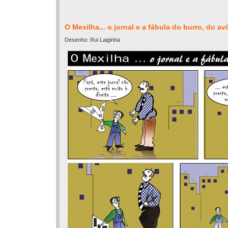
O Mexilha... o jornal e a fábula do burro, do av
Desenho: Rui Laiginha