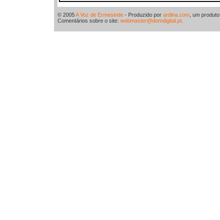
© 2005
A Voz de Ermesinde
- Produzido por
ardina.com
, um produt
Comentários sobre o site:
webmaster@domdigital.pt
.