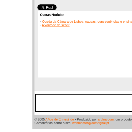
Outras Notícias
·
Queda da Câmara de Lisboa: causas, consequências e ensin
·
A vontade de servir
© 2005
A Voz de Ermesinde
- Produzido por
ardina.com
, um produt
Comentários sobre o site:
webmaster@domdigital.pt
.