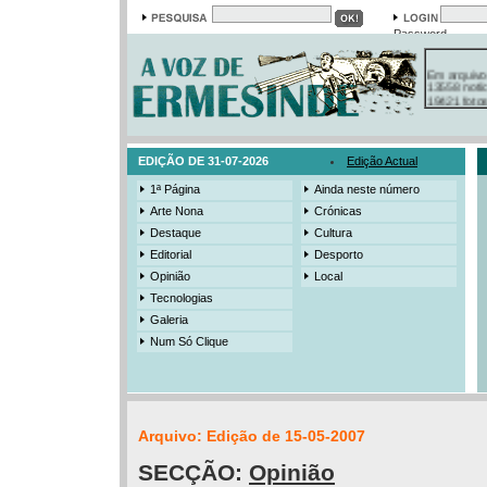
Password
Em arquivo
13558 notí
19421 foto
385 ediçõe
3206 mens
525 registo
EDIÇÃO DE 31-07-2026
Edição Actual
1ª Página
Ainda neste número
Arte Nona
Crónicas
Destaque
Cultura
Editorial
Desporto
Opinião
Local
Tecnologias
Galeria
Num Só Clique
Arquivo: Edição de 15-05-2007
SECÇÃO:
Opinião