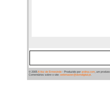
© 2005
A Voz de Ermesinde
- Produzido por
ardina.com
, um produt
Comentários sobre o site:
webmaster@domdigital.pt
.