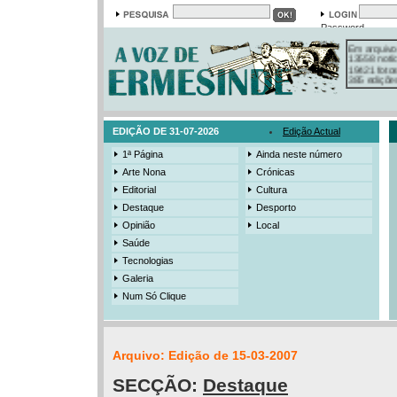
Password
Em arquivo
13558 notí
19421 foto
385 ediçõe
3206 mens
525 registo
EDIÇÃO DE 31-07-2026
Edição Actual
1ª Página
Ainda neste número
Arte Nona
Crónicas
Editorial
Cultura
Destaque
Desporto
Opinião
Local
Saúde
Tecnologias
Galeria
Num Só Clique
Arquivo: Edição de 15-03-2007
SECÇÃO:
Destaque