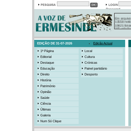
Password
Em arquivo
13558 notí
19421 foto
385 ediçõe
3206 mens
525 registo
EDIÇÃO DE 31-07-2026
Edição Actual
1ª Página
Local
Editorial
Cultura
Destaque
Crónicas
Educação
Painel partidário
Direito
Desporto
História
Património
Opinião
Saúde
Ciência
Últimas
Galeria
Num Só Clique