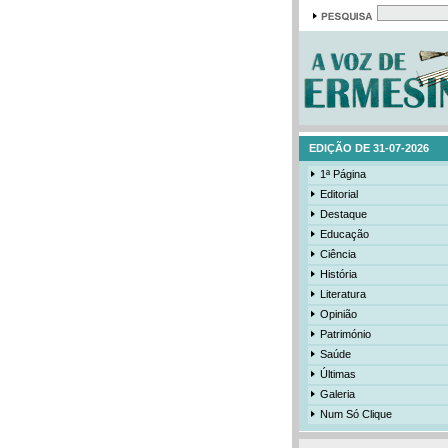
EDIÇÃO DE 31-07-2026
1ª Página
Editorial
Destaque
Educação
Ciência
História
Literatura
Opinião
Património
Saúde
Últimas
Galeria
Num Só Clique