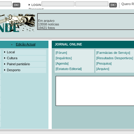
Quero R
Password
Em arquivo
13558 notícias
19421 fotos
385 edições
3206 mensagens
525 registos
Edição Actual
JORNAL ONLINE
Local
[Fórum]
[Farmácias de Serviço]
Cultura
[Inquéritos]
[Resultados Desportivos]
[Agenda]
[Pesquisa]
Painel partidário
[Estatuto Editorial]
[Arquivo]
Desporto