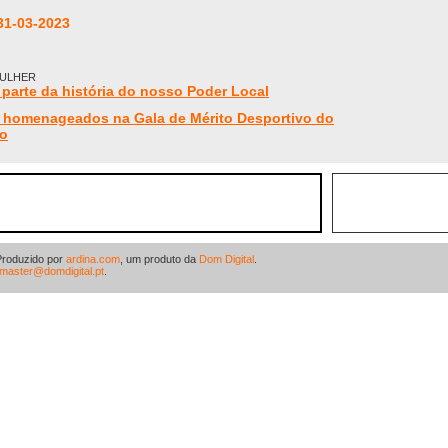
31-03-2023
MULHER
parte da história do nosso Poder Local
s homenageados na Gala de Mérito Desportivo do
go
Produzido por
ardina.com
, um produto da
Dom Digital
.
master@domdigital.pt
.