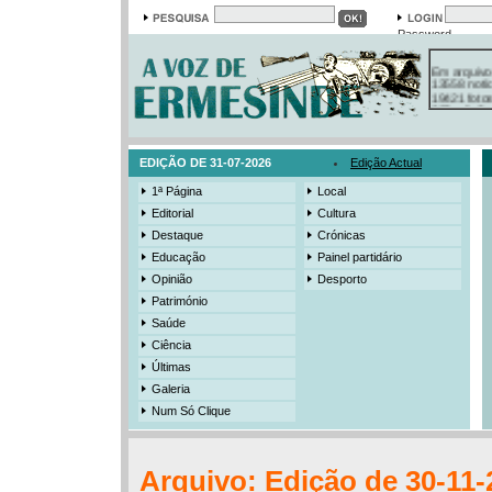
Password
Em arquivo
13558 notí
19421 foto
385 ediçõe
3206 mens
525 registo
EDIÇÃO DE 31-07-2026
Edição Actual
1ª Página
Local
Editorial
Cultura
Destaque
Crónicas
Educação
Painel partidário
Opinião
Desporto
Património
Saúde
Ciência
Últimas
Galeria
Num Só Clique
Arquivo: Edição de 30-11-