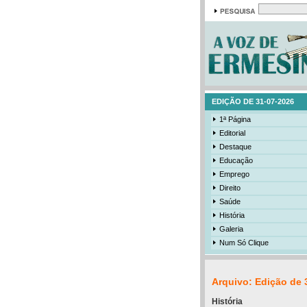
EDIÇÃO DE 31-07-2026
1ª Página
Editorial
Destaque
Educação
Emprego
Direito
Saúde
História
Galeria
Num Só Clique
Arquivo: Edição de 
História