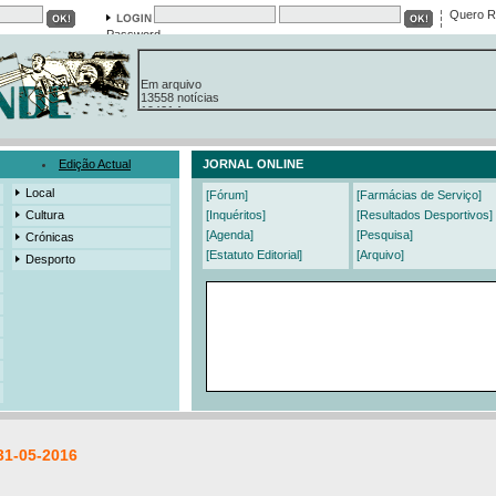
Quero R
Password
Em arquivo
13558 notícias
19421 fotos
385 edições
3206 mensagens
525 registos
Edição Actual
JORNAL ONLINE
Local
[Fórum]
[Farmácias de Serviço]
Cultura
[Inquéritos]
[Resultados Desportivos]
[Agenda]
[Pesquisa]
Crónicas
[Estatuto Editorial]
[Arquivo]
Desporto
31-05-2016