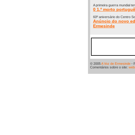
A primeira guerra mundial t
0 1.º morto portugu
60º aniversário do Centro S
Anúncio do novo edi
Ermesinde
© 2005
A Voz de Ermesinde
- 
Comentários sobre o site:
web