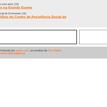
em cem anos (16)
ês na Grande Guerra
ocial de Ermesinde (16)
fício do Centro de Assistência Social de
Produzido por
ardina.com
, um produto da
Dom Digital
.
master@domdigital.pt
.