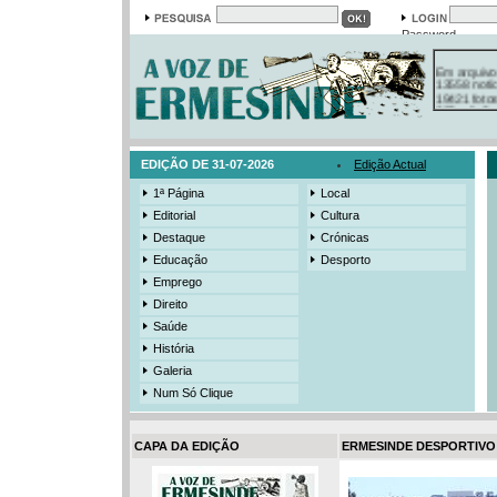
Password
Em arquivo
13558 notí
19421 foto
385 ediçõe
3206 mens
525 registo
EDIÇÃO DE 31-07-2026
Edição Actual
1ª Página
Local
Editorial
Cultura
Destaque
Crónicas
Educação
Desporto
Emprego
Direito
Saúde
História
Galeria
Num Só Clique
CAPA DA EDIÇÃO
ERMESINDE DESPORTIVO