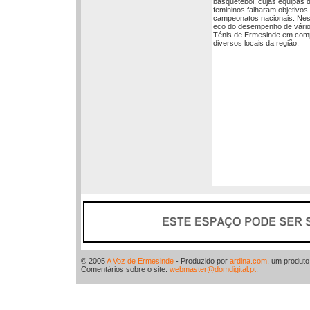
basquetebol, cujas equipas d
femininos falharam objetivos
campeonatos nacionais. Nes
eco do desempenho de vários
Ténis de Ermesinde em comp
diversos locais da região.
© 2005
A Voz de Ermesinde
- Produzido por
ardina.com
, um produt
Comentários sobre o site:
webmaster@domdigital.pt
.