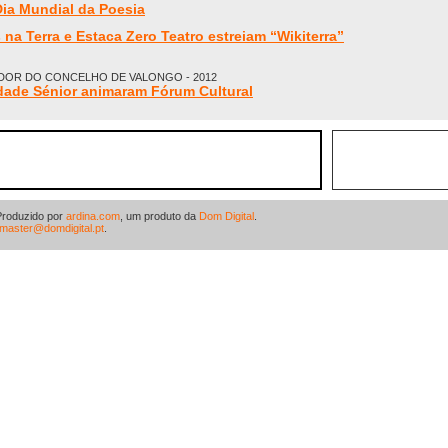
a Mundial da Poesia
na Terra e Estaca Zero Teatro estreiam “Wikiterra”
DOR DO CONCELHO DE VALONGO - 2012
rdade Sénior animaram Fórum Cultural
Produzido por
ardina.com
, um produto da
Dom Digital
.
master@domdigital.pt
.