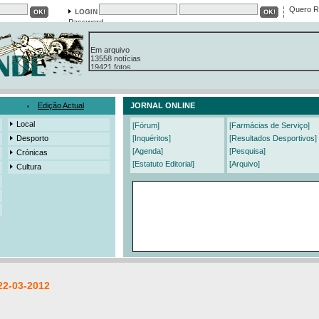
Quero R
Password
Em arquivo
13558 notícias
19421 fotos
385 edições
3206 mensagens
525 registos
Edição Actual
JORNAL ONLINE
Local
[Fórum]
[Farmácias de Serviço]
Desporto
[Inquéritos]
[Resultados Desportivos]
[Agenda]
[Pesquisa]
Crónicas
[Estatuto Editorial]
[Arquivo]
Cultura
22-03-2012