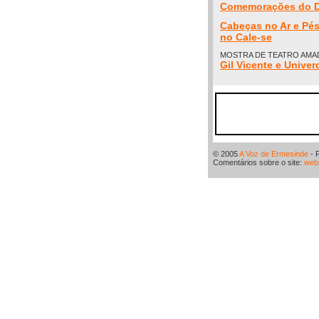
Comemorações do Di
Cabeças no Ar e Pés 
no Cale-se
MOSTRA DE TEATRO AMA
Gil Vicente e Unive
© 2005
A Voz de Ermesinde
- 
Comentários sobre o site:
web