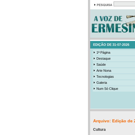
EDIÇÃO DE 31-07-2026
1ª Página
Destaque
Saúde
Arte Nona
Tecnologias
Galeria
Num Só Clique
Arquivo: Edição de 
Cultura