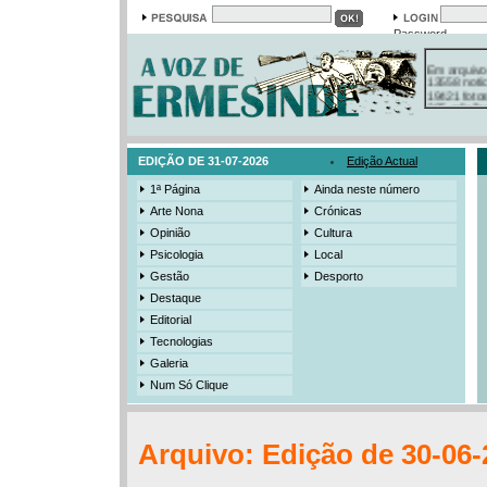
Password
Em arquivo
13558 notí
19421 foto
385 ediçõe
3206 mens
525 registo
EDIÇÃO DE 31-07-2026
Edição Actual
1ª Página
Ainda neste número
Arte Nona
Crónicas
Opinião
Cultura
Psicologia
Local
Gestão
Desporto
Destaque
Editorial
Tecnologias
Galeria
Num Só Clique
Arquivo: Edição de 30-06-