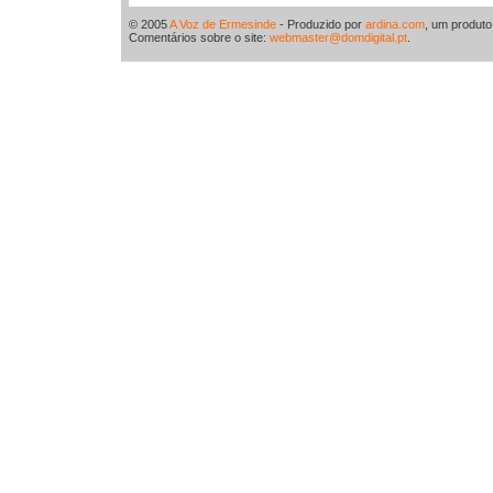
© 2005
A Voz de Ermesinde
- Produzido por
ardina.com
, um produt
Comentários sobre o site:
webmaster@domdigital.pt
.