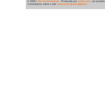
© 2005
A Voz de Ermesinde
- Produzido por
ardina.com
, um produt
Comentários sobre o site:
webmaster@domdigital.pt
.