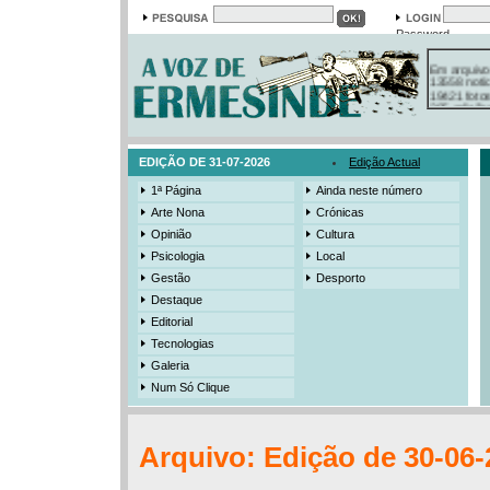
Password
Em arquivo
13558 notí
19421 foto
385 ediçõe
3206 mens
525 registo
EDIÇÃO DE 31-07-2026
Edição Actual
1ª Página
Ainda neste número
Arte Nona
Crónicas
Opinião
Cultura
Psicologia
Local
Gestão
Desporto
Destaque
Editorial
Tecnologias
Galeria
Num Só Clique
Arquivo: Edição de 30-06-