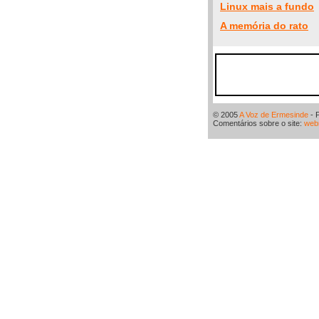
Linux mais a fundo
A memória do rato
© 2005
A Voz de Ermesinde
- 
Comentários sobre o site:
web