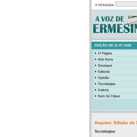
EDIÇÃO DE 31-07-2026
1ª Página
Arte Nona
Destaque
Editorial
Opinião
Tecnologias
Galeria
Num Só Clique
Arquivo: Edição de 
Tecnologias