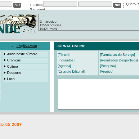
Quero R
Password
Em arquivo
13558 notícias
19421 fotos
385 edições
3206 mensagens
525 registos
Edição Actual
JORNAL ONLINE
Ainda neste número
[Fórum]
[Farmácias de Serviço]
Crónicas
[Inquéritos]
[Resultados Desportivos]
[Agenda]
[Pesquisa]
Cultura
[Estatuto Editorial]
[Arquivo]
Desporto
Local
15-05-2007