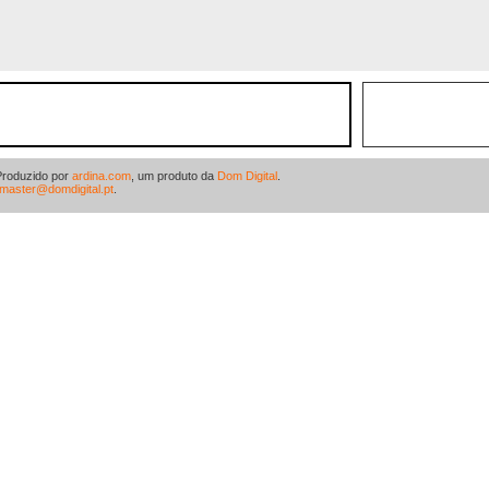
Produzido por
ardina.com
, um produto da
Dom Digital
.
master@domdigital.pt
.