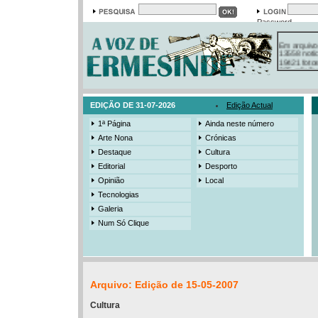
Password
Em arquivo
13558 notí
19421 foto
385 ediçõe
3206 mens
525 registo
EDIÇÃO DE 31-07-2026
Edição Actual
1ª Página
Ainda neste número
Arte Nona
Crónicas
Destaque
Cultura
Editorial
Desporto
Opinião
Local
Tecnologias
Galeria
Num Só Clique
Arquivo: Edição de 15-05-2007
Cultura